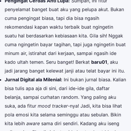
Pengingat Cerdas Anti Lupa:
Sumpah, ini fitur
penyelamat banget buat aku yang pelupa akut. Bukan
cuma pengingat biasa, tapi dia bisa ngasih
rekomendasi kapan waktu terbaik buat ngingetin
suatu hal berdasarkan kebiasaan kita. Gila sih! Nggak
cuma ngingetin bayar tagihan, tapi juga ngingetin buat
minum air, istirahat dari kerjaan, sampai ngasih ide
kado ultah temen. Seru banget! Berkat
baru01
, aku
jadi jarang banget kelewat janji atau telat bayar ini itu.
Jurnal Digital ala Milenial:
Ini bukan jurnal biasa. Kalian
bisa tulis apa aja di sini, dari ide-ide gila, daftar
belanja, sampai curhatan random. Yang paling aku
suka, ada fitur
mood tracker
-nya! Jadi, kita bisa lihat
pola emosi kita selama seminggu atau sebulan. Bikin
kita lebih
aware
sama diri sendiri. Kadang aku iseng