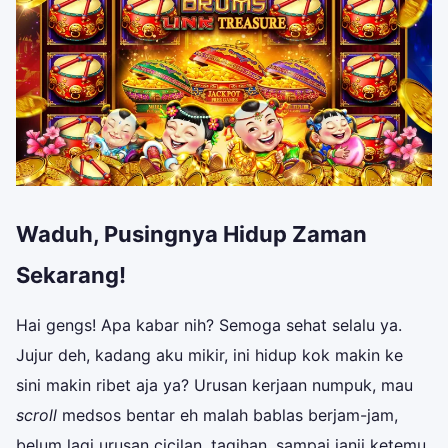
Waduh, Pusingnya Hidup Zaman
Sekarang!
Hai gengs! Apa kabar nih? Semoga sehat selalu ya.
Jujur deh, kadang aku mikir, ini hidup kok makin ke
sini makin ribet aja ya? Urusan kerjaan numpuk, mau
scroll
medsos bentar eh malah bablas berjam-jam,
belum lagi urusan cicilan, tagihan, sampai janji ketemu