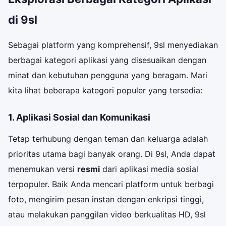
di 9sl
Sebagai platform yang komprehensif, 9sl menyediakan
berbagai kategori aplikasi yang disesuaikan dengan
minat dan kebutuhan pengguna yang beragam. Mari
kita lihat beberapa kategori populer yang tersedia:
1. Aplikasi Sosial dan Komunikasi
Tetap terhubung dengan teman dan keluarga adalah
prioritas utama bagi banyak orang. Di 9sl, Anda dapat
menemukan versi
resmi
dari aplikasi media sosial
terpopuler. Baik Anda mencari platform untuk berbagi
foto, mengirim pesan instan dengan enkripsi tinggi,
atau melakukan panggilan video berkualitas HD, 9sl