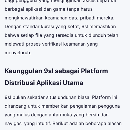
bagi pengguna yang menginginkan akses cepat ke
berbagai aplikasi dan game tanpa harus
mengkhawatirkan keamanan data pribadi mereka.
Dengan standar kurasi yang ketat, 9sl memastikan
bahwa setiap file yang tersedia untuk diunduh telah
melewati proses verifikasi keamanan yang
menyeluruh.
Keunggulan 9sl sebagai Platform
Distribusi Aplikasi Utama
9sl bukan sekadar situs unduhan biasa. Platform ini
dirancang untuk memberikan pengalaman pengguna
yang mulus dengan antarmuka yang bersih dan
navigasi yang intuitif. Berikut adalah beberapa alasan