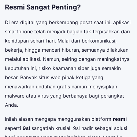
Resmi Sangat Penting?
Di era digital yang berkembang pesat saat ini, aplikasi
smartphone telah menjadi bagian tak terpisahkan dari
kehidupan sehari-hari. Mulai dari berkomunikasi,
bekerja, hingga mencari hiburan, semuanya dilakukan
melalui aplikasi. Namun, seiring dengan meningkatnya
kebutuhan ini, risiko keamanan siber juga semakin
besar. Banyak situs web pihak ketiga yang
menawarkan unduhan gratis namun menyisipkan
malware atau virus yang berbahaya bagi perangkat
Anda.
Inilah alasan mengapa menggunakan platform
resmi
seperti
9sl
sangatlah krusial. 9sl hadir sebagai solusi