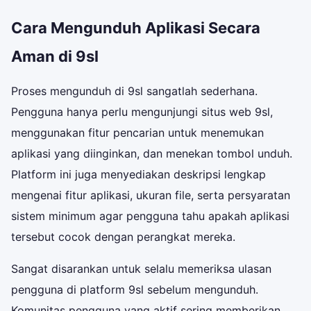
Cara Mengunduh Aplikasi Secara
Aman di 9sl
Proses mengunduh di 9sl sangatlah sederhana.
Pengguna hanya perlu mengunjungi situs web 9sl,
menggunakan fitur pencarian untuk menemukan
aplikasi yang diinginkan, dan menekan tombol unduh.
Platform ini juga menyediakan deskripsi lengkap
mengenai fitur aplikasi, ukuran file, serta persyaratan
sistem minimum agar pengguna tahu apakah aplikasi
tersebut cocok dengan perangkat mereka.
Sangat disarankan untuk selalu memeriksa ulasan
pengguna di platform 9sl sebelum mengunduh.
Komunitas pengguna yang aktif sering memberikan