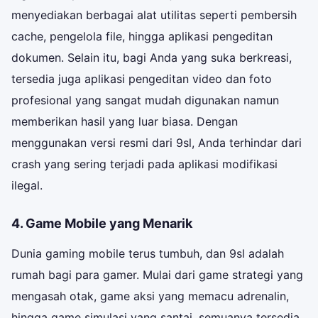
menyediakan berbagai alat utilitas seperti pembersih
cache, pengelola file, hingga aplikasi pengeditan
dokumen. Selain itu, bagi Anda yang suka berkreasi,
tersedia juga aplikasi pengeditan video dan foto
profesional yang sangat mudah digunakan namun
memberikan hasil yang luar biasa. Dengan
menggunakan versi resmi dari 9sl, Anda terhindar dari
crash yang sering terjadi pada aplikasi modifikasi
ilegal.
4. Game Mobile yang Menarik
Dunia gaming mobile terus tumbuh, dan 9sl adalah
rumah bagi para gamer. Mulai dari game strategi yang
mengasah otak, game aksi yang memacu adrenalin,
hingga game simulasi yang santai, semuanya tersedia