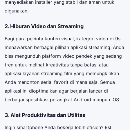
menyediakan installer yang stabil dan aman untuk
digunakan.
2. Hiburan Video dan Streaming
Bagi para pecinta konten visual, kategori video di 9sl
menawarkan berbagai pilihan aplikasi streaming. Anda
bisa mengunduh platform video pendek yang sedang
tren untuk melihat kreativitas tanpa batas, atau
aplikasi layanan streaming film yang memungkinkan
Anda menonton serial favorit di mana saja. Semua
aplikasi ini dioptimalkan agar berjalan lancar di
berbagai spesifikasi perangkat Android maupun iOS.
3. Alat Produktivitas dan Utilitas
Ingin smartphone Anda bekerja lebih efisien? 9sl