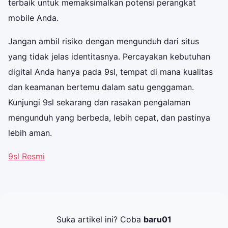
terbaik untuk memaksimalkan potensi perangkat
mobile Anda.
Jangan ambil risiko dengan mengunduh dari situs
yang tidak jelas identitasnya. Percayakan kebutuhan
digital Anda hanya pada 9sl, tempat di mana kualitas
dan keamanan bertemu dalam satu genggaman.
Kunjungi 9sl sekarang dan rasakan pengalaman
mengunduh yang berbeda, lebih cepat, dan pastinya
lebih aman.
9sl Resmi
Suka artikel ini? Coba
baru01