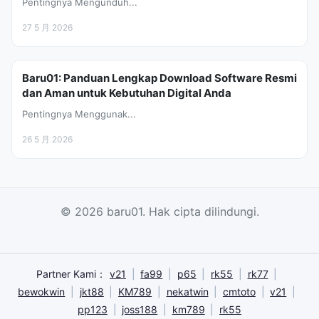
Pentingnya Mengunduh...
27 5 月 2026
Baru01: Panduan Lengkap Download Software Resmi
dan Aman untuk Kebutuhan Digital Anda
Pentingnya Menggunak...
26 5 月 2026
© 2026 baru01. Hak cipta dilindungi.
Partner Kami：
v21
|
fa99
|
p65
|
rk55
|
rk77
|
bewokwin
|
jkt88
|
KM789
|
nekatwin
|
cmtoto
|
v21
|
pp123
|
joss188
|
km789
|
rk55