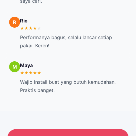
saya cari.
Rio
R
★
★
★
★
☆
Performanya bagus, selalu lancar setiap
pakai. Keren!
Maya
M
★
★
★
★
★
Wajib install buat yang butuh kemudahan.
Praktis banget!