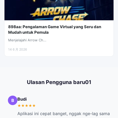
898aa: Pengalaman Game Virtual yang Seru dan
Mudah untuk Pemula
Menjelajahi Arrow Ch...
14 6 月 2026
Ulasan Pengguna baru01
Budi
B
★
★
★
★
★
Aplikasi ini cepat banget, nggak nge-lag sama