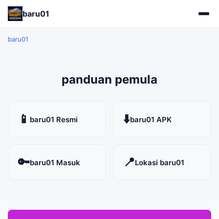
baru01
baru01
panduan pemula
📱
⬇️
baru01 Resmi
baru01 APK
🔑
📍
baru01 Masuk
Lokasi baru01