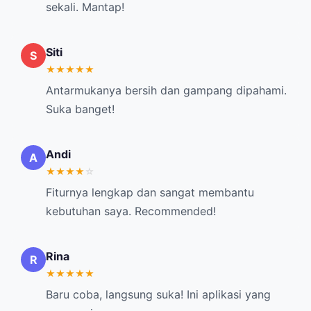
sekali. Mantap!
Siti
S
★
★
★
★
★
Antarmukanya bersih dan gampang dipahami.
Suka banget!
Andi
A
★
★
★
★
☆
Fiturnya lengkap dan sangat membantu
kebutuhan saya. Recommended!
Rina
R
★
★
★
★
★
Baru coba, langsung suka! Ini aplikasi yang