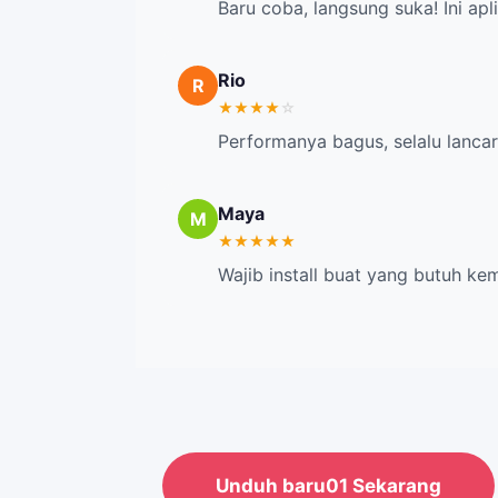
Baru coba, langsung suka! Ini apl
Rio
R
★
★
★
★
☆
Performanya bagus, selalu lancar 
Maya
M
★
★
★
★
★
Wajib install buat yang butuh ke
Unduh baru01 Sekarang