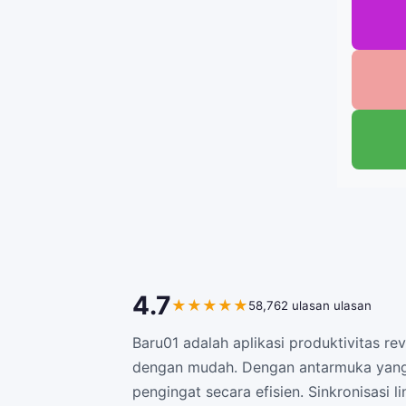
4.7
★
★
★
★
★
58,762 ulasan ulasan
Baru01 adalah aplikasi produktivitas r
dengan mudah. Dengan antarmuka yang i
pengingat secara efisien. Sinkronisasi 