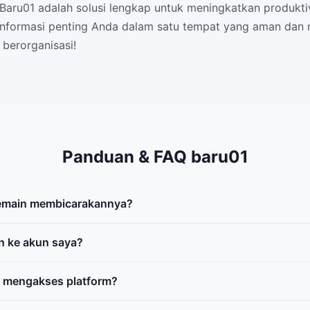
Baru01 adalah solusi lengkap untuk meningkatkan produktiv
formasi penting Anda dalam satu tempat yang aman dan m
 berorganisasi!
Panduan & FAQ baru01
pemain membicarakannya?
n ke akun saya?
uk mengakses platform?