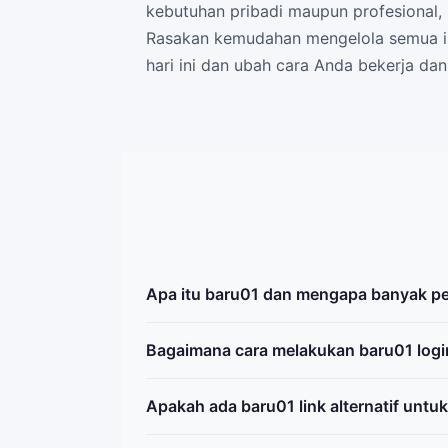
kebutuhan pribadi maupun profesional, 
Rasakan kemudahan mengelola semua in
hari ini dan ubah cara Anda bekerja dan
Apa itu baru01 dan mengapa banyak 
Bagaimana cara melakukan baru01 logi
Apakah ada baru01 link alternatif unt