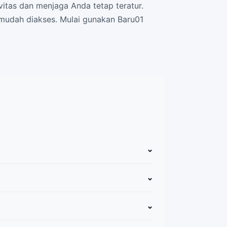
itas dan menjaga Anda tetap teratur.
udah diakses. Mulai gunakan Baru01