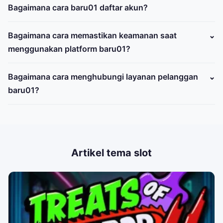
Bagaimana cara baru01 daftar akun?
Bagaimana cara memastikan keamanan saat
menggunakan platform baru01?
Bagaimana cara menghubungi layanan pelanggan
baru01?
Artikel tema slot