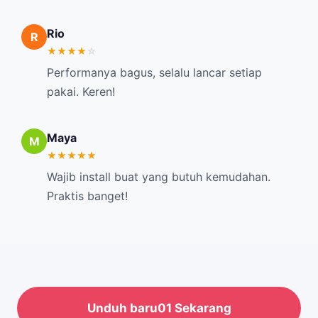
Rio
R
★
★
★
★
☆
Performanya bagus, selalu lancar setiap
pakai. Keren!
Maya
M
★
★
★
★
★
Wajib install buat yang butuh kemudahan.
Praktis banget!
Unduh baru01 Sekarang