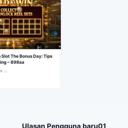
Slot The Bonus Day: Tips
ing – 898aa
 ...
Ulasan Pengguna baru01