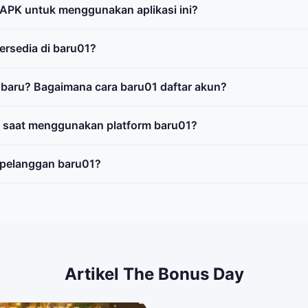
APK untuk menggunakan aplikasi ini?
tersedia di baru01?
baru? Bagaimana cara baru01 daftar akun?
 saat menggunakan platform baru01?
 pelanggan baru01?
Artikel The Bonus Day