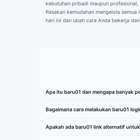
kebutuhan pribadi maupun profesional, 
Rasakan kemudahan mengelola semua in
hari ini dan ubah cara Anda bekerja dan
Apa itu baru01 dan mengapa banyak 
Bagaimana cara melakukan baru01 logi
Apakah ada baru01 link alternatif unt