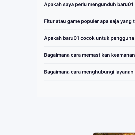
Apakah saya perlu mengunduh baru01 
Fitur atau game populer apa saja yang 
Apakah baru01 cocok untuk pengguna 
Bagaimana cara memastikan keamanan
Bagaimana cara menghubungi layanan