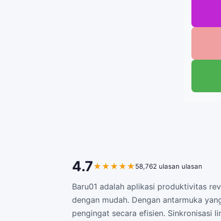
4.7
★
★
★
★
★
58,762 ulasan ulasan
Baru01 adalah aplikasi produktivitas r
dengan mudah. Dengan antarmuka yang i
pengingat secara efisien. Sinkronisasi 