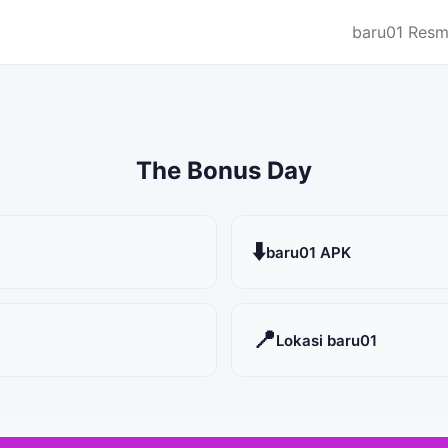
baru01 Resm
The Bonus Day
⬇️
baru01 APK
📍
Lokasi baru01