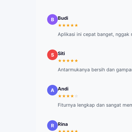
Budi
B
★
★
★
★
★
Aplikasi ini cepat banget, nggak
Siti
S
★
★
★
★
★
Antarmukanya bersih dan gampan
Andi
A
★
★
★
★
☆
Fiturnya lengkap dan sangat m
Rina
R
★
★
★
★
★