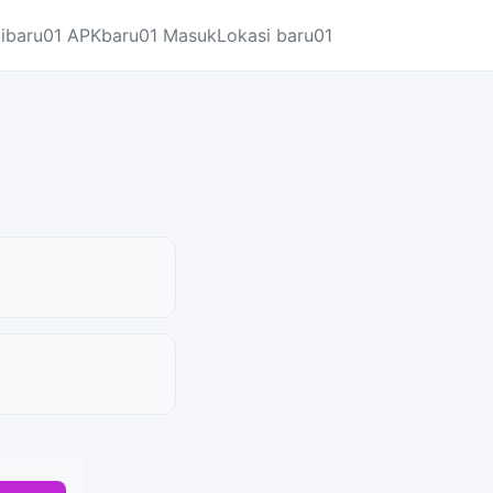
i
baru01 APK
baru01 Masuk
Lokasi baru01